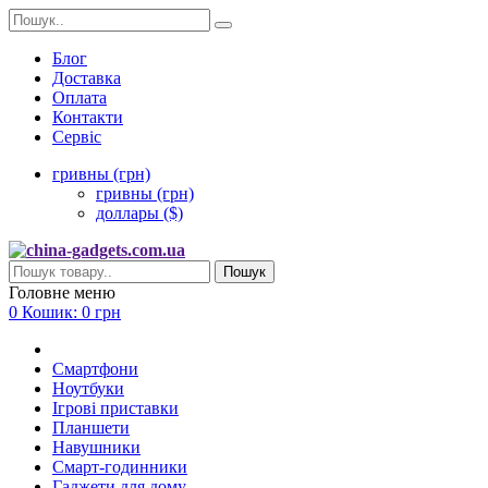
Блог
Доставка
Оплата
Контакти
Сервіс
гривны (грн)
гривны (грн)
доллары ($)
Пошук
Головне меню
0
Кошик:
0 грн
Смартфони
Ноутбуки
Ігрові приставки
Планшети
Навушники
Смарт-годинники
Гаджети для дому