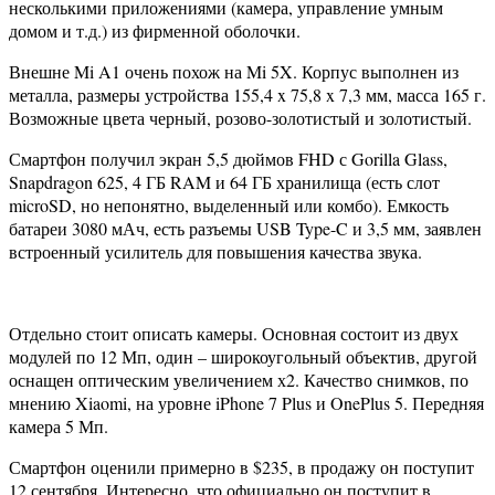
несколькими приложениями (камера, управление умным
домом и т.д.) из фирменной оболочки.
Внешне Mi A1 очень похож на Mi 5X. Корпус выполнен из
металла, размеры устройства 155,4 x 75,8 x 7,3 мм, масса 165 г.
Возможные цвета черный, розово-золотистый и золотистый.
Смартфон получил экран 5,5 дюймов FHD с Gorilla Glass,
Snapdragon 625, 4 ГБ RAM и 64 ГБ хранилища (есть слот
microSD, но непонятно, выделенный или комбо). Емкость
батареи 3080 мАч, есть разъемы USB Type-C и 3,5 мм, заявлен
встроенный усилитель для повышения качества звука.
Отдельно стоит описать камеры. Основная состоит из двух
модулей по 12 Мп, один – широкоугольный объектив, другой
оснащен оптическим увеличением х2. Качество снимков, по
мнению Xiaomi, на уровне iPhone 7 Plus и OnePlus 5. Передняя
камера 5 Мп.
Смартфон оценили примерно в $235, в продажу он поступит
12 сентября. Интересно, что официально он поступит в