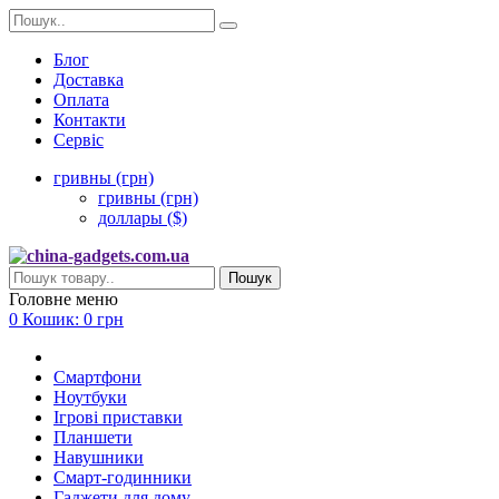
Блог
Доставка
Оплата
Контакти
Сервіс
гривны (грн)
гривны (грн)
доллары ($)
Пошук
Головне меню
0
Кошик:
0 грн
Смартфони
Ноутбуки
Ігрові приставки
Планшети
Навушники
Смарт-годинники
Гаджети для дому