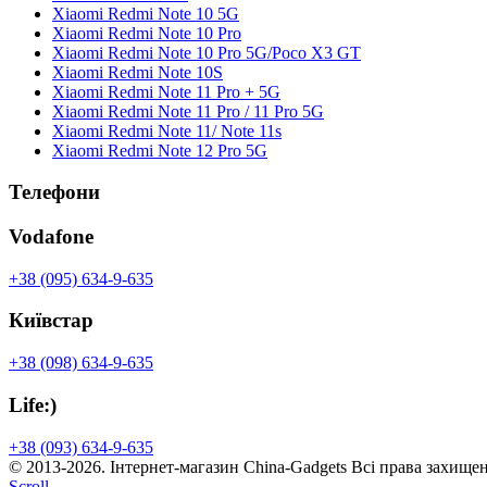
Xiaomi Redmi Note 10 5G
Xiaomi Redmi Note 10 Pro
Xiaomi Redmi Note 10 Pro 5G/Poco X3 GT
Xiaomi Redmi Note 10S
Xiaomi Redmi Note 11 Pro + 5G
Xiaomi Redmi Note 11 Pro / 11 Pro 5G
Xiaomi Redmi Note 11/ Note 11s
Xiaomi Redmi Note 12 Pro 5G
Телефони
Vodafone
+38 (095) 634-9-635
Київстар
+38 (098) 634-9-635
Life:)
+38 (093) 634-9-635
© 2013-2026. Інтернет-магазин
China-Gadgets
Всі права захищен
Scroll