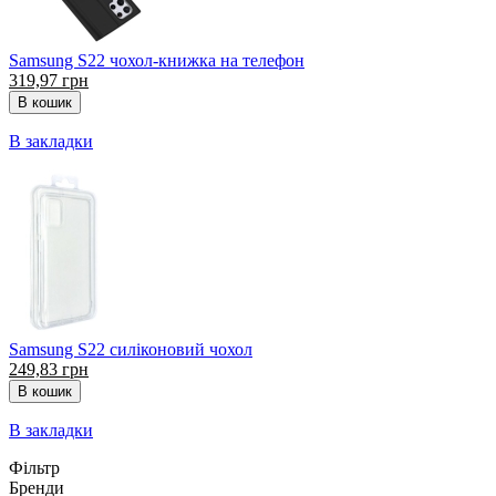
Samsung S22 чохол-книжка на телефон
319,97 грн
В закладки
Samsung S22 cиліконовий чохол
249,83 грн
В закладки
Фільтр
Бренди