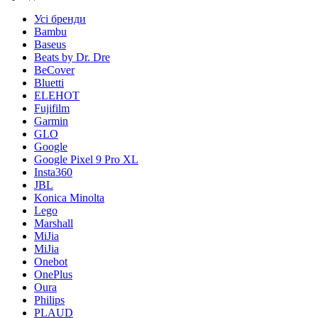
Усі бренди
Bambu
Baseus
Beats by Dr. Dre
BeCover
Bluetti
ELEHOT
Fujifilm
Garmin
GLO
Google
Google Pixel 9 Pro XL
Insta360
JBL
Konica Minolta
Lego
Marshall
MiJia
MiJia
Onebot
OnePlus
Oura
Philips
PLAUD