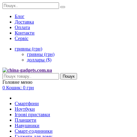
Блог
Доставка
Оплата
Контакти
Сервіс
гривны (грн)
гривны (грн)
доллары ($)
Пошук
Головне меню
0
Кошик:
0 грн
Смартфони
Ноутбуки
Ігрові приставки
Планшети
Навушники
Смарт-годинники
Гаджети для дому