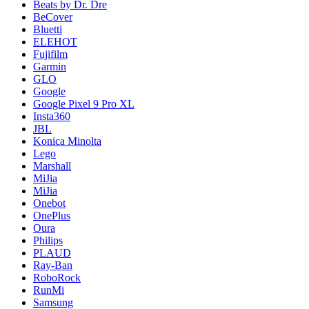
Beats by Dr. Dre
BeCover
Bluetti
ELEHOT
Fujifilm
Garmin
GLO
Google
Google Pixel 9 Pro XL
Insta360
JBL
Konica Minolta
Lego
Marshall
MiJia
MiJia
Onebot
OnePlus
Oura
Philips
PLAUD
Ray-Ban
RoboRock
RunMi
Samsung