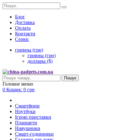
Блог
Доставка
Оплата
Контакти
Сервіс
гривны (грн)
гривны (грн)
доллары ($)
Пошук
Головне меню
0
Кошик:
0 грн
Смартфони
Ноутбуки
Ігрові приставки
Планшети
Навушники
Смарт-годинники
Гаджети для дому