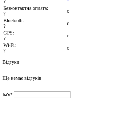
?
Безконтактна оплата:
є
?
Bluetooth:
є
?
GPS:
є
?
Wi-Fi:
є
?
Відгуки
Ще немає відгуків
Ім'я*