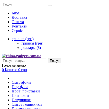
Блог
Доставка
Оплата
Контакти
Сервіс
гривны (грн)
гривны (грн)
доллары ($)
Пошук
Головне меню
0
Кошик:
0 грн
Смартфони
Ноутбуки
Ігрові приставки
Планшети
Навушники
Смарт-годинники
Гаджети для дому