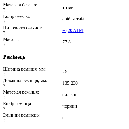
Матеріал безелю:
титан
?
Колір безелю:
сріблястий
?
Пило/вологозахист:
+ (20 ATM)
?
Маса, г:
77.8
?
Ремінець
Ширина ремінця, мм:
26
?
Довжина ремінця, мм:
135-230
?
Матеріал ремінця:
силікон
?
Колір ремінця:
чорний
?
Змінний ремінець:
є
?