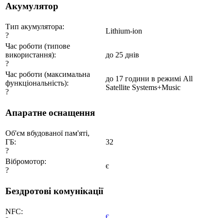
Акумулятор
Тип акумулятора:
Lithium-ion
?
Час роботи (типове
використання):
до 25 днів
?
Час роботи (максимальна
до 17 години в режимі All
функціональність):
Satellite Systems+Music
?
Апаратне оснащення
Об'єм вбудованої пам'яті,
ГБ:
32
?
Вібромотор:
є
?
Бездротові комунікації
NFC:
є