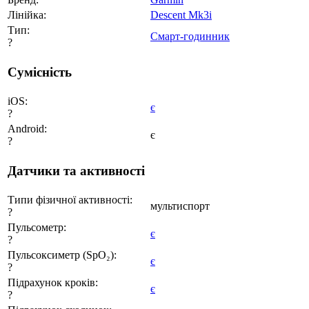
Лінійка:
Descent Mk3i
Тип:
Смарт-годинник
?
Сумісність
iOS:
є
?
Android:
є
?
Датчики та активності
Типи фізичної активності:
мультиспорт
?
Пульсометр:
є
?
Пульсоксиметр (SpO₂):
є
?
Підрахунок кроків:
є
?