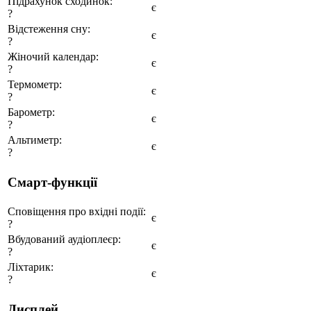
Підрахунок сходинок:
є
?
Відстеження сну:
є
?
Жіночий календар:
є
?
Термометр:
є
?
Барометр:
є
?
Альтиметр:
є
?
Смарт-функції
Сповіщення про вхідні події:
є
?
Вбудований аудіоплеєр:
є
?
Ліхтарик:
є
?
Дисплей