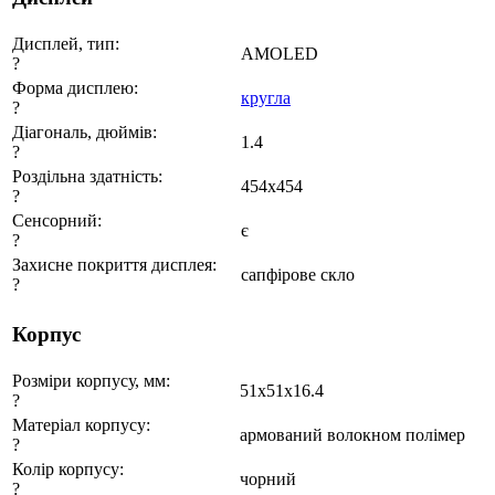
Дисплей, тип:
AMOLED
?
Форма дисплею:
кругла
?
Діагональ, дюймів:
1.4
?
Роздільна здатність:
454х454
?
Сенсорний:
є
?
Захисне покриття дисплея:
сапфірове скло
?
Корпус
Розміри корпусу, мм:
51х51х16.4
?
Матеріал корпусу:
армований волокном полімер
?
Колір корпусу:
чорний
?