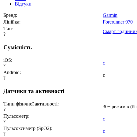
Відгуки
Бренд:
Garmin
Лінійка:
Forerunner 970
Тип:
Смарт-годинни
?
Сумісність
iOS:
є
?
Android:
є
?
Датчики та активності
Типи фізичної активності:
30+ режимів (біг
?
Пульсометр:
є
?
Пульсоксиметр (SpO2):
є
?