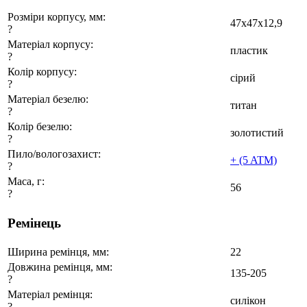
Розміри корпусу, мм:
47x47x12,9
?
Матеріал корпусу:
пластик
?
Колір корпусу:
сірий
?
Матеріал безелю:
титан
?
Колір безелю:
золотистий
?
Пило/вологозахист:
+ (5 ATM)
?
Маса, г:
56
?
Ремінець
Ширина ремінця, мм:
22
Довжина ремінця, мм:
135-205
?
Матеріал ремінця:
силікон
?