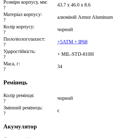
Розміри корпусу, мм:
43.7 х 46.0 х 8.6
?
Матеріал корпусу:
алюміній Armor Aluminum
?
Колір корпусу:
чорний
?
Пило/вологозахист:
+5ATM + IP68
?
Ударостійкість:
+ MIL-STD-810H
?
Маса, г:
34
?
Ремінець
Колір ремінця:
чорний
?
Змінний ремінець:
є
?
Акумулятор