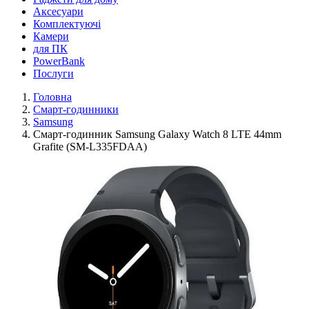
Аксесуари
Комплектуючі
Камери
для ПК
PowerBank
Послуги
Головна
Смарт-годинники
Samsung
Смарт-годинник Samsung Galaxy Watch 8 LTE 44mm
Grafite (SM-L335FDAA)