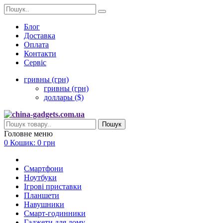
Блог
Доставка
Оплата
Контакти
Сервіс
гривны (грн)
гривны (грн)
доллары ($)
Пошук
Головне меню
0
Кошик:
0 грн
Смартфони
Ноутбуки
Ігрові приставки
Планшети
Навушники
Смарт-годинники
Гаджети для дому