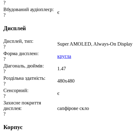
?
Вбудований аудіоплеєр:
є
?
Дисплей
Дисплей, тип:
Super AMOLED, Always-On Display
?
Форма дисплею:
кругла
?
Діагональ, дюймів:
1.47
?
Роздільна здатність:
480х480
?
Сенсорний:
є
?
Захисне покриття
дисплея:
сапфірове скло
?
Корпус