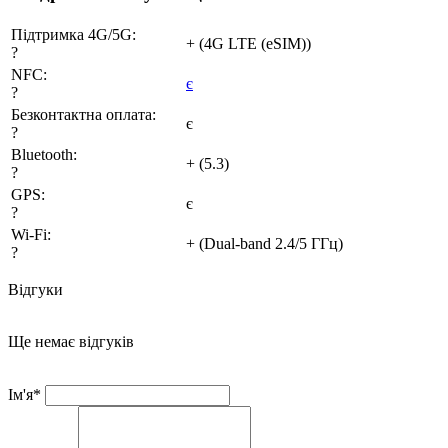
Підтримка 4G/5G:
+ (4G LTE (eSIM))
?
NFC:
є
?
Безконтактна оплата:
є
?
Bluetooth:
+ (5.3)
?
GPS:
є
?
Wi-Fi:
+ (Dual-band 2.4/5 ГГц)
?
Відгуки
Ще немає відгуків
Ім'я*