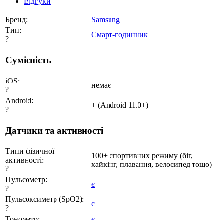
Відгуки
Бренд:
Samsung
Тип:
Смарт-годинник
?
Сумісність
iOS:
немає
?
Android:
+ (Android 11.0+)
?
Датчики та активності
Типи фізичної
100+ спортивних режиму (біг,
активності:
хайкінг, плавання, велосипед тощо)
?
Пульсометр:
є
?
Пульсоксиметр (SpO2):
є
?
Тонометр:
є