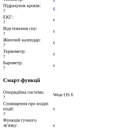
Підрахунок кроків:
є
?
ЕКГ:
є
?
Відстеження сну:
є
?
Жіночий календар:
є
?
Термометр:
є
?
Барометр:
є
?
Смарт-функції
Операційна система:
Wear OS 6
?
Сповіщення про вхідні
події:
є
?
Функція гучного
зв'язку:
є