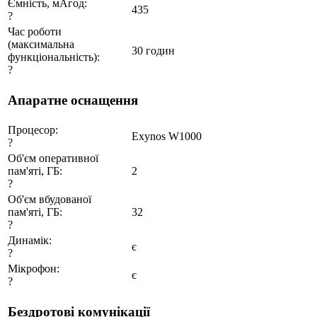
Ємність, мАгод:
435
?
Час роботи
(максимальна
30 годин
функціональність):
?
Апаратне оснащення
Процесор:
Exynos W1000
?
Об'єм оперативної
пам'яті, ГБ:
2
?
Об'єм вбудованої
пам'яті, ГБ:
32
?
Динамік:
є
?
Мікрофон:
є
?
Бездротові комунікації