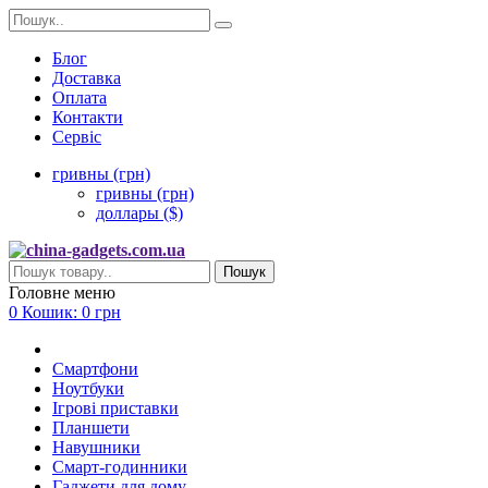
Блог
Доставка
Оплата
Контакти
Сервіс
гривны (грн)
гривны (грн)
доллары ($)
Пошук
Головне меню
0
Кошик:
0 грн
Смартфони
Ноутбуки
Ігрові приставки
Планшети
Навушники
Смарт-годинники
Гаджети для дому