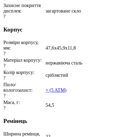
Захисне покриття
дисплея:
загартоване скло
?
Корпус
Розміри корпусу,
мм:
47,6x45,9x11,8
?
Матеріал корпусу:
нержавіюча сталь
?
Колір корпусу:
сріблястий
?
Пило/
вологозахист:
+ (5 ATM)
?
Маса, г:
54,5
?
Ремінець
Ширина ремінця,
22