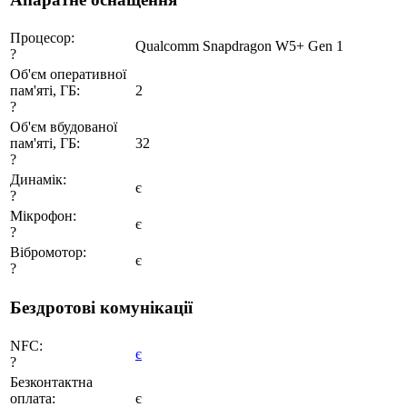
Процесор:
Qualcomm Snapdragon W5+ Gen 1
?
Об'єм оперативної
пам'яті, ГБ:
2
?
Об'єм вбудованої
пам'яті, ГБ:
32
?
Динамік:
є
?
Мікрофон:
є
?
Вібромотор:
є
?
Бездротові комунікації
NFC:
є
?
Безконтактна
оплата:
є