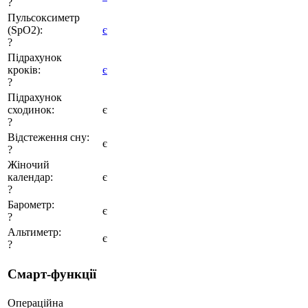
?
Пульсоксиметр
(SpO2):
є
?
Підрахунок
кроків:
є
?
Підрахунок
сходинок:
є
?
Відстеження сну:
є
?
Жіночий
календар:
є
?
Барометр:
є
?
Альтиметр:
є
?
Смарт-функції
Операційна