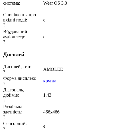
система:
Wear OS 3.0
?
Сповіщення про
вхідні події:
є
?
Вбудований
аудіоплеєр:
є
?
Дисплей
Дисплей, тип:
AMOLED
?
Форма дисплею:
кругла
?
Діагональ,
дюймів:
1,43
?
Роздільна
здатність:
466x466
?
Сенсорний:
є
?