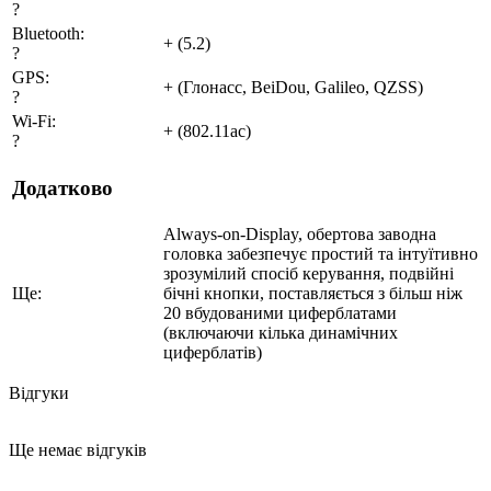
?
Bluetooth:
+ (5.2)
?
GPS:
+ (Глонасс, BeiDou, Galileo, QZSS)
?
Wi-Fi:
+ (802.11ac)
?
Додатково
Always-on-Display, обертова заводна
головка забезпечує простий та інтуїтивно
зрозумілий спосіб керування, подвійні
Ще:
бічні кнопки, поставляється з більш ніж
20 вбудованими циферблатами
(включаючи кілька динамічних
циферблатів)
Відгуки
Ще немає відгуків