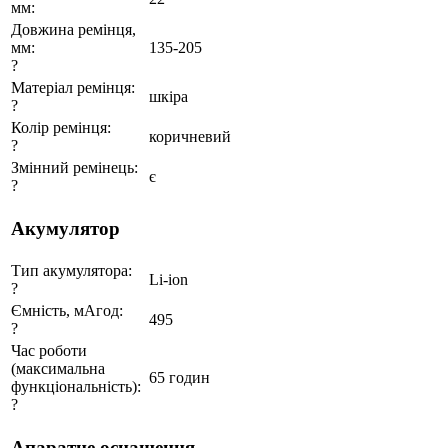
мм:
Довжина ремінця,
мм:
135-205
?
Матеріал ремінця:
шкіра
?
Колір ремінця:
коричневий
?
Змінний ремінець:
є
?
Акумулятор
Тип акумулятора:
Li-ion
?
Ємність, мАгод:
495
?
Час роботи
(максимальна
65 годин
функціональність):
?
Апаратне оснащення