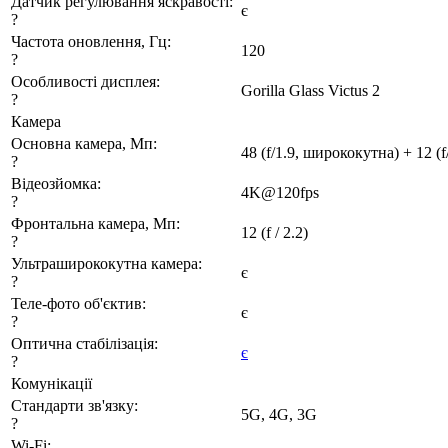
Датчик регулювання яскравості:
є
?
Частота оновлення, Гц:
120
?
Особливості дисплея:
Gorilla Glass Victus 2
?
Камера
Основна камера, Мп:
48 (f/1.9, ширококутна) + 12 (f
?
Відеозйомка:
4K@120fps
?
Фронтальна камера, Мп:
12 (f / 2.2)
?
Ультраширококутна камера:
є
?
Теле-фото об'єктив:
є
?
Оптична стабілізація:
є
?
Комунікації
Стандарти зв'язку:
5G, 4G, 3G
?
Wi-Fi: