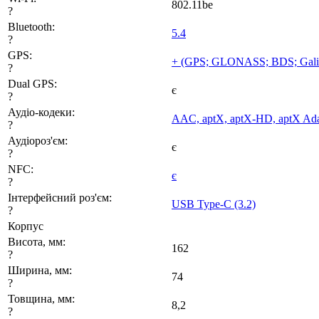
802.11be
?
Bluetooth:
5.4
?
GPS:
+ (GPS; GLONASS; BDS; Gali
?
Dual GPS:
є
?
Аудіо-кодеки:
AAC, aptX, aptX-HD, aptX Ada
?
Аудіороз'єм:
є
?
NFC:
є
?
Інтерфейсний роз'єм:
USB Type-C (3.2)
?
Корпус
Висота, мм:
162
?
Ширина, мм:
74
?
Товщина, мм:
8,2
?