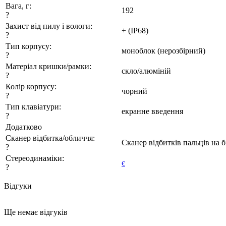
Вага, г:
192
?
Захист від пилу і вологи:
+ (IP68)
?
Тип корпусу:
моноблок (нерозбірний)
?
Матеріал кришки/рамки:
скло/алюміній
?
Колір корпусу:
чорний
?
Тип клавіатури:
екранне введення
?
Додатково
Сканер відбитка/обличчя:
Сканер відбитків пальців на б
?
Стереодинаміки:
є
?
Відгуки
Ще немає відгуків