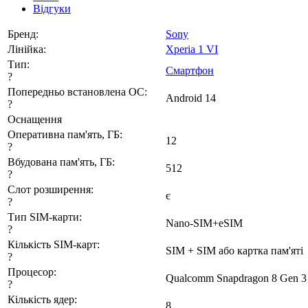
Відгуки
Бренд:
Sony
Лінійка:
Xperia 1 VI
Тип:
Смартфон
?
Попередньо встановлена ОС:
Android 14
?
Оснащення
Оперативна пам'ять, ГБ:
12
?
Вбудована пам'ять, ГБ:
512
?
Слот розширення:
є
?
Тип SIM-карти:
Nano-SIM+eSIM
?
Кількість SIM-карт:
SIM + SIM або картка пам'яті
?
Процесор:
Qualcomm Snapdragon 8 Gen 3
?
Кількість ядер:
8