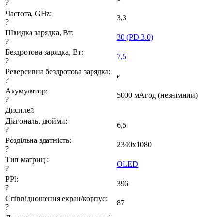
?
Частота, GHz:
3,3
?
Швидка зарядка, Вт:
30 (PD 3.0)
?
Бездротова зарядка, Вт:
7,5
?
Реверсивна бездротова зарядка:
є
?
Акумулятор:
5000 мАгод (незнімний)
?
Дисплей
Діагональ, дюйми:
6,5
?
Роздільна здатність:
2340x1080
?
Тип матриці:
OLED
?
PPI:
396
?
Співвідношення екран/корпус:
87
?