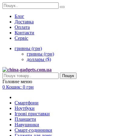
Блог
Доставка
Оплата
Контакти
Сервіс
гривны (грн)
гривны (грн)
доллары ($)
Пошук
Головне меню
0
Кошик:
0 грн
Смартфони
Ноутбуки
Ігрові приставки
Планшети
Навушники
Смарт-годинники
Гаджети для дому