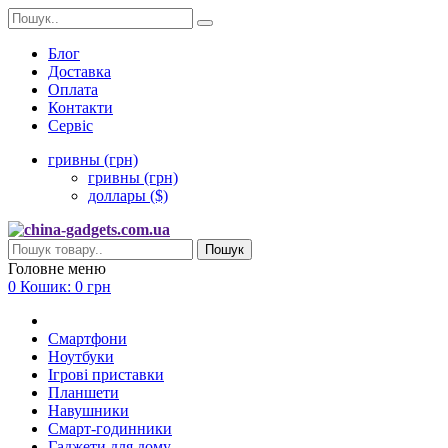
Блог
Доставка
Оплата
Контакти
Сервіс
гривны (грн)
гривны (грн)
доллары ($)
Пошук
Головне меню
0
Кошик:
0 грн
Смартфони
Ноутбуки
Ігрові приставки
Планшети
Навушники
Смарт-годинники
Гаджети для дому