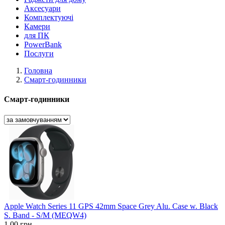
Аксесуари
Комплектуючі
Камери
для ПК
PowerBank
Послуги
Головна
Смарт-годинники
Смарт-годинники
Apple Watch Series 11 GPS 42mm Space Grey Alu. Case w. Black
S. Band - S/M (MEQW4)
1,00 грн