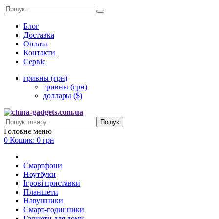
Блог
Доставка
Оплата
Контакти
Сервіс
гривны (грн)
гривны (грн)
доллары ($)
Пошук
Головне меню
0
Кошик:
0 грн
Смартфони
Ноутбуки
Ігрові приставки
Планшети
Навушники
Смарт-годинники
Гаджети для дому